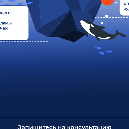
оп
ау
ущего
кламы
очек
Запишитесь на консультацию