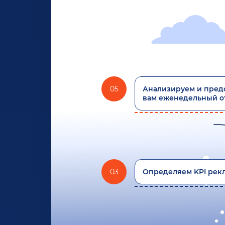
05
Анализируем и пред
вам еженедельный от
03
Определяем KPI рек