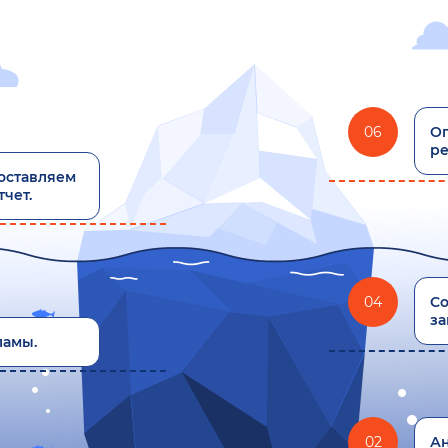
06
О
ре
оставляем
чет.
04
Со
за
ламы.
02
Ан