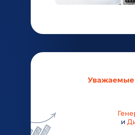
Уважаемые 
Гене
и
Ди