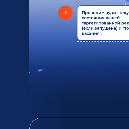
01
Проводим аудит тек
состояния вашей
таргетированной ре
(если запущена) и “т
касания”.