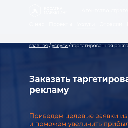
Агентство страт
О нас
Проекты
Услуги
Отрасли
главная
/
услуги
/
таргетированная рекл
Заказать таргетиро
рекламу
Приведем целевые заявки из
и поможем увеличить прибы