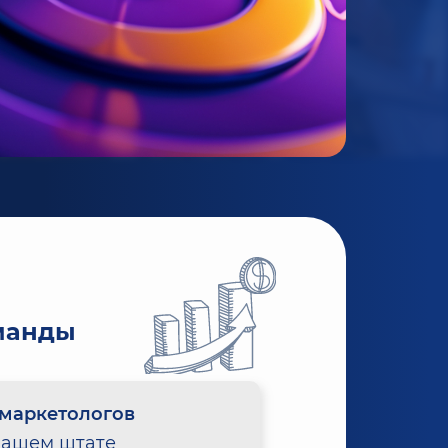
манды
маркетологов
нашем штате