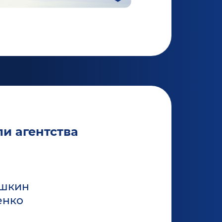
и агентства
ышкин
енко