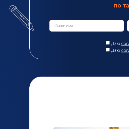
по т
Даю
сог
Даю
сог